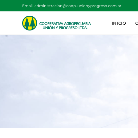
Email:
administracion@coop-unionyprogreso.com.ar
INICIO